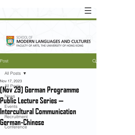
UNDERGRADUATE
•
POSTGRADUATE
•
OT
HER LEARNING EXPERIENCE
Post
All Posts
Nov 17, 2023
All Posts
[Nov 29] German Programme
News
Public Lecture Series —
Events
Intercultural Communication
Recruitment
German-Chinese
Conference